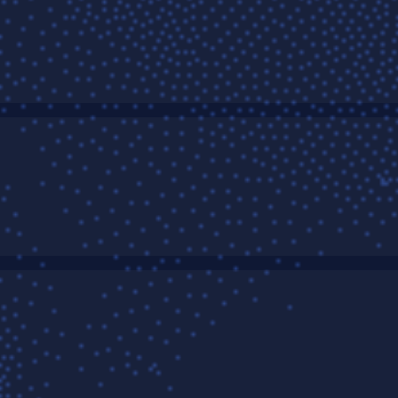
球友会在线登录公司简介
场的综合体育赛事直播与数据服务平台，专注于为体育迷打
端同步
等核心功能，为用户提供一站式的球友会网站登录入口-
构稳定高效，全面适配 APP、PC 和移动网页端。在东南
获得便捷、可靠的服务体验。
超
100 万+
注册用户，服务网络覆盖十余国家与地区，日均