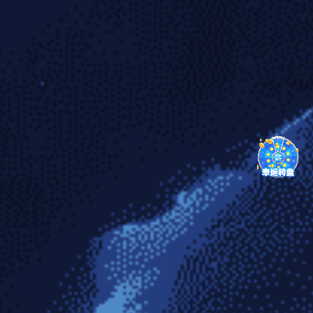
采用轻量化架构与加密访问机
Mac 与
制，适配多种设备系统，有效
，帮助用户稳
防劫持、防屏蔽，保障平台访
轻松绕过访
问安全性和数据一致性。
同步与内容
。
域的活跃趋势。