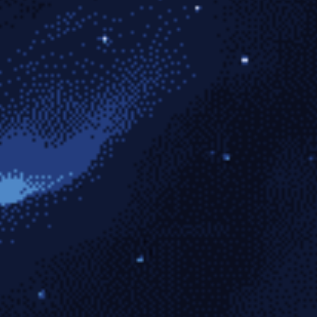
结合球友会网站登
多因子
别