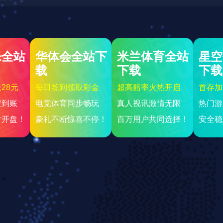
上、安全高效
”的理念，持续优化产品架构与内容体验，致力