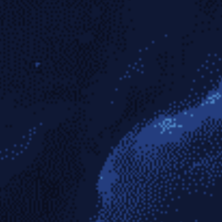
伦
北
敦
京
新
加
坡
巴
西