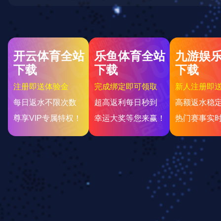
者喜爱。
我们将继续秉持“
技术创新、用户至
入口-球友会(中国)平台。