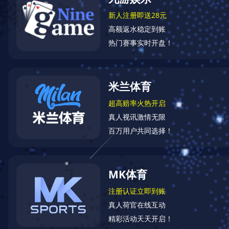
球友会在线登录
是一家面向全球市
合
高清赛事直播、数据分析、多终
平台通过多项国际安全认证，系统架
术与客服团队，确保每位用户都能
截至目前，球友会在线登录 已拥有