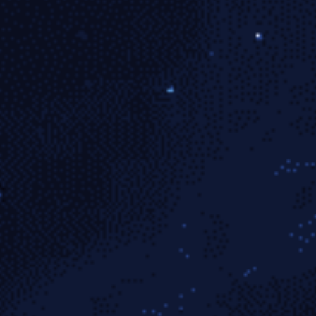
洛
杉
矶